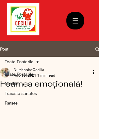
Post
Toate Postarile
Nutritionist Cecilia
Toate Postarile
Aug 15, 2021
1 min read
Foamea emoțională!
Nutritie
Traieste sanatos
Retete