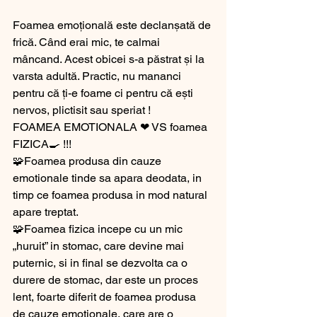
Foamea emoțională este declanșată de 
frică. Când erai mic, te calmai 
mâncand. Acest obicei s-a păstrat și la 
varsta adultă. Practic, nu mananci 
pentru că ți-e foame ci pentru că ești 
nervos, plictisit sau speriat !
FOAMEA EMOTIONALA ❤ VS foamea 
FIZICA🍳 !!!
🧩Foamea produsa din cauze 
emotionale tinde sa apara deodata, in 
timp ce foamea produsa in mod natural 
apare treptat.
🧩Foamea fizica incepe cu un mic 
„huruit” in stomac, care devine mai 
puternic, si in final se dezvolta ca o 
durere de stomac, dar este un proces 
lent, foarte diferit de foamea produsa 
de cauze emotionale, care are o 