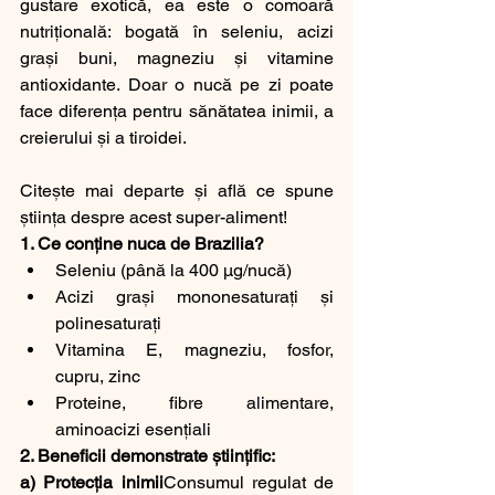
gustare exotică, ea este o comoară 
nutrițională: bogată în seleniu, acizi 
grași buni, magneziu și vitamine 
antioxidante. Doar o nucă pe zi poate 
face diferența pentru sănătatea inimii, a 
creierului și a tiroidei. 		
Citește mai departe și află ce spune 
știința despre acest super-aliment!
1. Ce conține nuca de Brazilia?
Seleniu (până la 400 µg/nucă)
Acizi grași mononesaturați și 
polinesaturați
Vitamina E, magneziu, fosfor, 
cupru, zinc
Proteine, fibre alimentare, 
aminoacizi esențiali
2. Beneficii demonstrate științific:
a) Protecția inimii
Consumul regulat de 