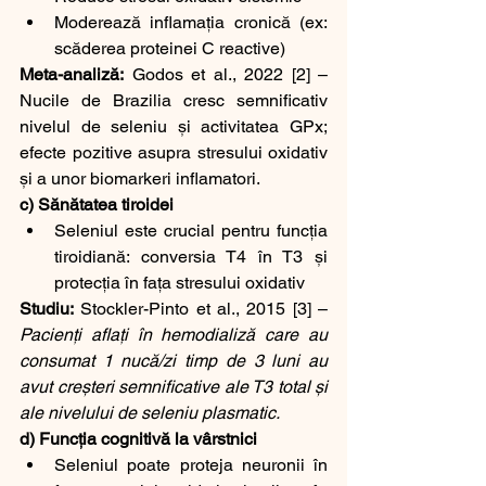
Moderează inflamația cronică (ex: 
scăderea proteinei C reactive)
Meta-analiză:
 Godos et al., 2022 [2] – 
Nucile de Brazilia cresc semnificativ 
nivelul de seleniu și activitatea GPx; 
efecte pozitive asupra stresului oxidativ 
și a unor biomarkeri inflamatori.
c) Sănătatea tiroidei
Seleniul este crucial pentru funcția 
tiroidiană: conversia T4 în T3 și 
protecția în fața stresului oxidativ
Studiu:
 Stockler-Pinto et al., 2015 [3] – 
Pacienți aflați în hemodializă care au 
consumat 1 nucă/zi timp de 3 luni au 
avut creșteri semnificative ale T3 total și 
ale nivelului de seleniu plasmatic.
d) Funcția cognitivă la vârstnici
Seleniul poate proteja neuronii în 