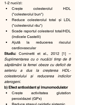
1-2 nuci/zi:
Crește colesterolul HDL 
("colesterolul bun")
Reduce colesterolul total și LDL 
("colesterolul rău")
Scade raportul colesterol total/HDL 
(indicele Castelli)
Ajută la reducerea riscului 
cardiovascular
Studiu:
 Cominetti et al., 2012 [1] – 
Suplimentarea cu o nucă/zi timp de 8 
săptămâni la femei obeze cu deficit de 
seleniu a dus la creșterea HDL-
colesterolului și reducerea indicilor 
aterogeni.
b) Efect antioxidant și imunomodulator
Crește activitatea glutation 
peroxidazei (GPx)
Reduce stresul oxidativ sistemic