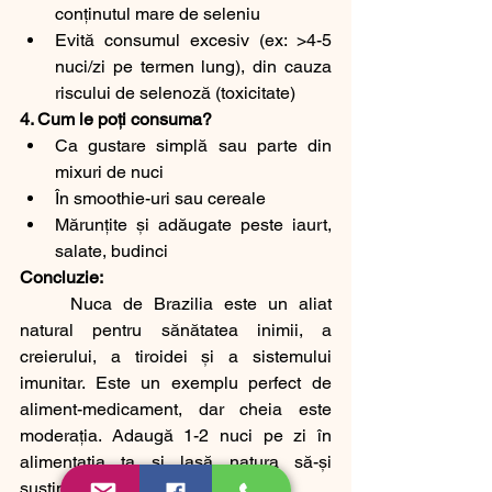
conținutul mare de seleniu
Evită consumul excesiv (ex: >4-5 
nuci/zi pe termen lung), din cauza 
riscului de selenoză (toxicitate)
4. Cum le poți consuma?
Ca gustare simplă sau parte din 
mixuri de nuci
În smoothie-uri sau cereale
Mărunțite și adăugate peste iaurt, 
salate, budinci
Concluzie:
Nuca de Brazilia este un aliat 
natural pentru sănătatea inimii, a 
creierului, a tiroidei și a sistemului 
imunitar. Este un exemplu perfect de 
aliment-medicament, dar cheia este 
moderația. Adaugă 1-2 nuci pe zi în 
alimentația ta și lasă natura să-și 
susțină echilibrul interior.