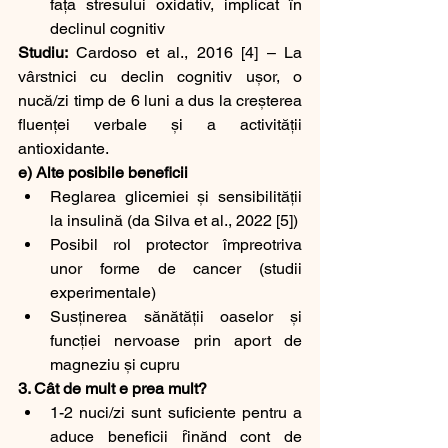
fața stresului oxidativ, implicat în 
declinul cognitiv
Studiu:
 Cardoso et al., 2016 [4] – La 
vârstnici cu declin cognitiv ușor, o 
nucă/zi timp de 6 luni a dus la creșterea 
fluenței verbale și a activității 
antioxidante.
e) Alte posibile beneficii
Reglarea glicemiei și sensibilității 
la insulină (da Silva et al., 2022 [5])
Posibil rol protector împreotriva 
unor forme de cancer (studii 
experimentale)
Susținerea sănătății oaselor și 
funcției nervoase prin aport de 
magneziu și cupru
3. Cât de mult e prea mult?
1-2 nuci/zi sunt suficiente pentru a 
aduce beneficii ȓinănd cont de 