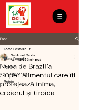
Post
Toate Postarile
Nutritionist Cecilia
Toate Postarile
Apr 1, 2025
3 min read
Nuca de Brazilia –
Nutritie
Super-alimentul care îți
Traieste sanatos
Retete
protejează inima,
creierul și tiroida