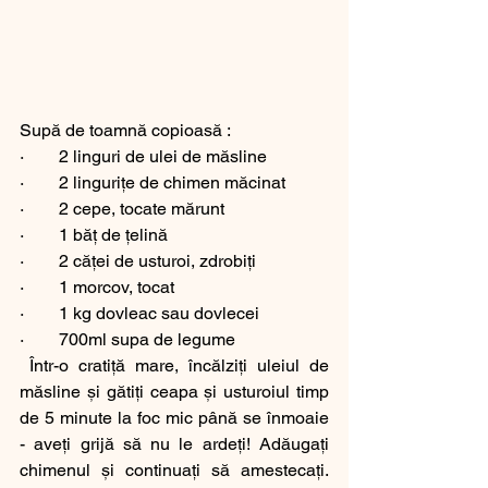
Supă de toamnă copioasă :
·        2 linguri de ulei de măsline 
·        2 lingurițe de chimen măcinat 
·        2 cepe, tocate mărunt 
·        1 băț de țelină 
·        2 căței de usturoi, zdrobiți 
·        1 morcov, tocat 
·        1 kg dovleac sau dovlecei 
·        700ml supa de legume
 Într-o cratiță mare, încălziți uleiul de 
măsline și gătiți ceapa și usturoiul timp 
de 5 minute la foc mic până se înmoaie 
- aveți grijă să nu le ardeți! Adăugați 
chimenul și continuați să amestecați. 