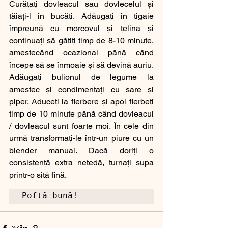
Curățați dovleacul sau dovlecelul și 
tăiați-l în bucăți. Adăugați în tigaie 
împreună cu morcovul și țelina și 
continuați să gătiți timp de 8-10 minute, 
amestecând ocazional până când 
începe să se înmoaie și să devină auriu. 
Adăugați bulionul de legume la 
amestec și condimentați cu sare și 
piper. Aduceți la fierbere și apoi fierbeți 
timp de 10 minute până când dovleacul 
/ dovleacul sunt foarte moi. În cele din 
urmă transformați-le într-un piure cu un 
blender manual. Dacă doriți o 
consistență extra netedă, turnați supa 
printr-o sită fină. 
Poftă bună!