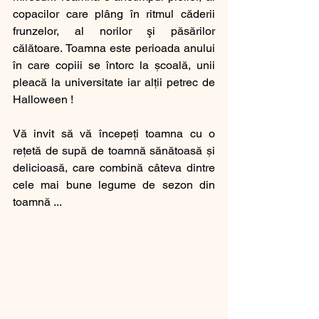
copacilor care plâng în ritmul căderii 
frunzelor, al norilor şi păsărilor 
călătoare. Toamna este perioada anului 
în care copiii se întorc la școală, unii 
pleacă la universitate iar alții petrec de 
Halloween ! 
Vă invit să vă începeți toamna cu o 
rețetă de supă de toamnă sănătoasă și 
delicioasă, care combină câteva dintre 
cele mai bune legume de sezon din 
toamnă ... 