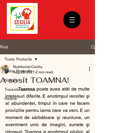
Post
Toate Postarile
Nutritionist Cecilia
Toate Postarile
Aug 28, 2021
2 min read
A sosit TOAMNA!
Nutritie
 	Toamna poate avea atât de multe 
Traieste sanatos
înţelesuri diferite. E anotimpul recoltei şi 
Retete
al abundenţei, timpul în care ne facem 
proviziile pentru iarna care va veni. E un 
moment de sărbătoare şi reuniune, un 
eveniment unic de imagini, sunete şi 
mirosuri. Toamna e anotimpul ploilor, al 