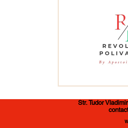
Str. Tudor Vladim
contact
w