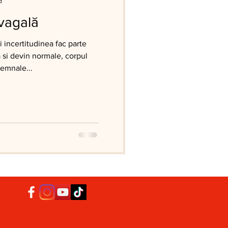
d
yvagală
i incertitudinea fac parte
a si devin normale, corpul
emnale...