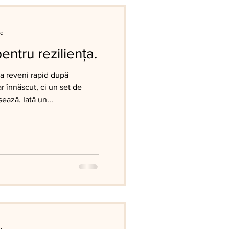
ad
ntru reziliența.
 a reveni rapid după
r înnăscut, ci un set de
ază. Iată un...