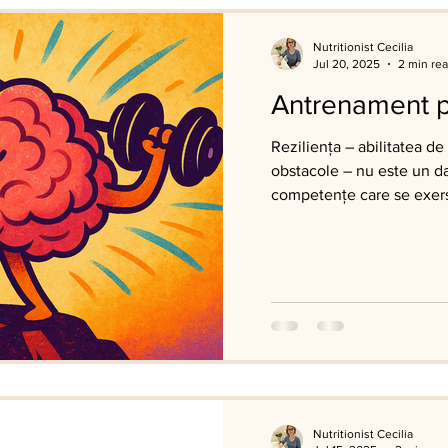
Nutritionist Cecilia
Jul 20, 2025
2 min re
Antrenament pe
Reziliența – abilitatea de
obstacole – nu este un da
competențe care se exerse
Nutritionist Cecilia