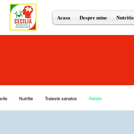
Acasa
Despre mine
Nutritie
rile
Nutritie
Traieste sanatos
Retete