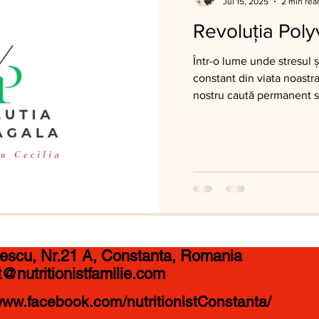
Jul 15, 2025
2 min rea
Revoluția Pol
Într-o lume unde stresul ș
constant din viata noastr
nostru caută permanent s
irescu, Nr.21 A, Constanta, Romania
@nutritionistfamilie.com
ww.facebook.com/nutritionistConstanta/