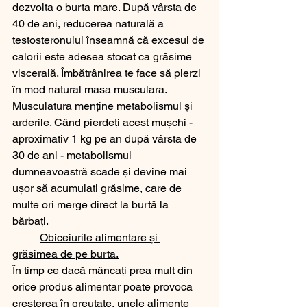
dezvolta o burta mare. După vârsta de 
40 de ani, reducerea naturală a 
testosteronului înseamnă că excesul de 
calorii este adesea stocat ca grăsime 
viscerală. Îmbătrânirea te face să pierzi 
în mod natural masa musculara. 
Musculatura menține metabolismul și 
arderile. Când pierdeți acest mușchi - 
aproximativ 1 kg pe an după vârsta de 
30 de ani - metabolismul 
dumneavoastră scade și devine mai 
ușor să acumulati grăsime, care de 
multe ori merge direct la burtă la 
bărbați.
Obiceiurile alimentare și 
grăsimea de pe burta.
În timp ce dacă mâncați prea mult din 
orice produs alimentar poate provoca 
creșterea în greutate, unele alimente 