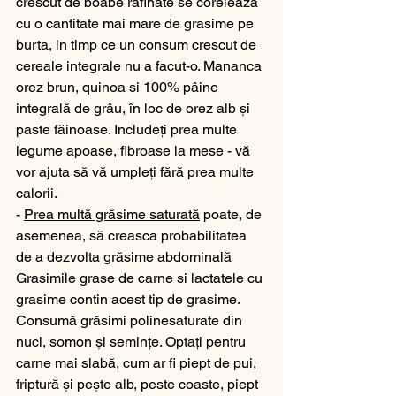
crescut de boabe rafinate se coreleaza 
cu o cantitate mai mare de grasime pe 
burta, in timp ce un consum crescut de 
cereale integrale nu a facut-o. Mananca 
orez brun, quinoa si 100% pâine 
integrală de grâu, în loc de orez alb și 
paste făinoase. Includeți prea multe 
legume apoase, fibroase la mese - vă 
vor ajuta să vă umpleți fără prea multe 
calorii.
- 
Prea multă grăsime saturată
 poate, de 
asemenea, să creasca probabilitatea 
de a dezvolta grăsime abdominală 
Grasimile grase de carne si lactatele cu 
grasime contin acest tip de grasime. 
Consumă grăsimi polinesaturate din 
nuci, somon și semințe. Optați pentru 
carne mai slabă, cum ar fi piept de pui, 
friptură și pește alb, peste coaste, piept 