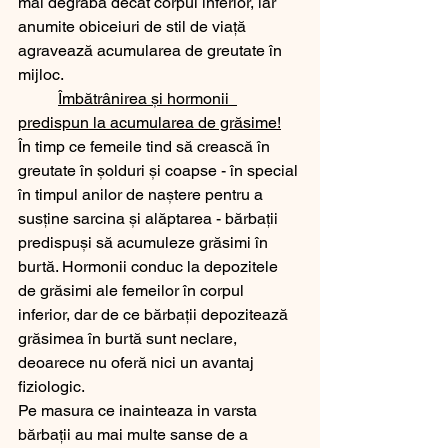
mai degrabă decât corpul inferior, iar 
anumite obiceiuri de stil de viață 
agravează acumularea de greutate în 
mijloc.
Îmbătrânirea și hormonii  
predispun la acumularea de grăsime!
În timp ce femeile tind să crească în 
greutate în șolduri și coapse - în special 
în timpul anilor de naștere pentru a 
susține sarcina și alăptarea - bărbații 
predispuși să acumuleze grăsimi în 
burtă. Hormonii conduc la depozitele 
de grăsimi ale femeilor în corpul 
inferior, dar de ce bărbații depozitează 
grăsimea în burtă sunt neclare, 
deoarece nu oferă nici un avantaj 
fiziologic.
Pe masura ce inainteaza in varsta 
bărbații au mai multe sanse de a 