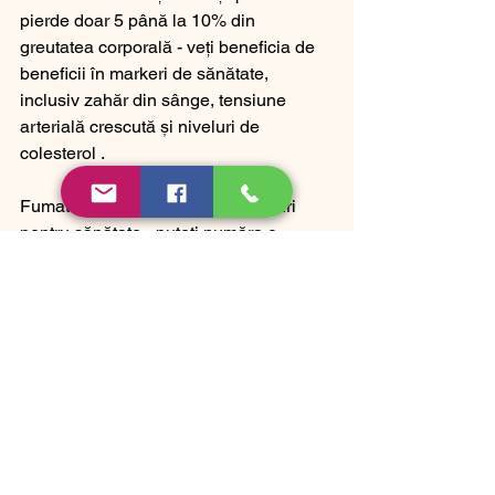
pierde doar 5 până la 10% din 
greutatea corporală - veți beneficia de 
beneficii în markeri de sănătate, 
inclusiv zahăr din sânge, tensiune 
arterială crescută și niveluri de 
colesterol .
Alegerea stilului de viață
Fumatul prezintă numeroase riscuri 
pentru sănătate - puteți număra o 
creștere a conținutului de grăsime 
viscerală printre acestea.
A dormi prea puțin sau prea mult
, 
de asemenea, vă poate determina să 
depuneți mai multă grăsime viscerală, 
potrivit unui studiu publicat în 2010 în 
Sleep. Cercetatorii au descoperit ca, 
dupa cinci ani în care in mod constant s-
au inregistrat mai putin de sase ore sau 