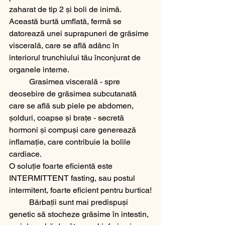
zaharat de tip 2 și boli de inimă. 
Această burtă umflată, fermă se 
datorează unei suprapuneri de grăsime 
viscerală, care se află adânc în 
interiorul trunchiului tău înconjurat de 
organele interne. 
	Grasimea viscerală - spre 
deosebire de grăsimea subcutanată 
care se află sub piele pe abdomen, 
șolduri, coapse și brațe - secretă 
hormoni și compuși care generează 
inflamație, care contribuie la bolile 
cardiace. 
O soluție foarte eficientă este 
INTERMITTENT fasting, sau postul 
intermitent, foarte eficient pentru burtica!
	Bărbații sunt mai predispuși 
genetic să stocheze grăsime în intestin, 