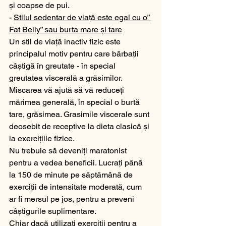
și coapse de pui.
- 
Stilul sedentar de viață este egal cu o” 
Fat Belly” sau burta mare și tare
Un stil de viață inactiv fizic este 
principalul motiv pentru care bărbații 
câștigă în greutate - în special 
greutatea viscerală a grăsimilor. 
Miscarea vă ajută să vă reduceți 
mărimea generală, în special o burtă 
tare, grăsimea. Grasimile viscerale sunt 
deosebit de receptive la dieta clasică și 
la exercițiile fizice.
Nu trebuie să deveniți maratonist 
pentru a vedea beneficii. Lucrați până 
la 150 de minute pe săptămână de 
exerciții de intensitate moderată, cum 
ar fi mersul pe jos, pentru a preveni 
câștigurile suplimentare. 
Chiar dacă utilizați exerciții pentru a 