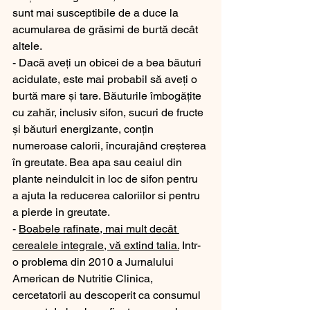
sunt mai susceptibile de a duce la 
acumularea de grăsimi de burtă decât 
altele. 
- Dacă aveți un obicei de a bea băuturi 
acidulate, este mai probabil să aveți o 
burtă mare și tare. Băuturile îmbogățite 
cu zahăr, inclusiv sifon, sucuri de fructe 
și băuturi energizante, conțin 
numeroase calorii, încurajând creșterea 
în greutate. Bea apa sau ceaiul din 
plante neindulcit in loc de sifon pentru 
a ajuta la reducerea caloriilor si pentru 
a pierde in greutate.
- 
Boabele rafinate, mai mult decât 
cerealele integrale, vă extind talia.
 Intr-
o problema din 2010 a Jurnalului 
American de Nutritie Clinica, 
cercetatorii au descoperit ca consumul 