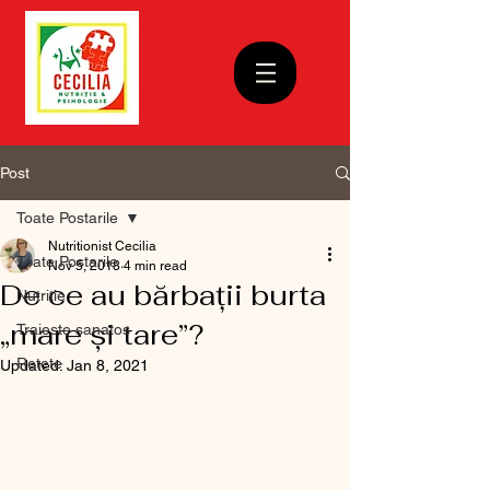
Post
Toate Postarile
Nutritionist Cecilia
Toate Postarile
Nov 5, 2018
4 min read
De ce au bărbații burta
Nutritie
„mare și tare”?
Traieste sanatos
Retete
Updated:
Jan 8, 2021